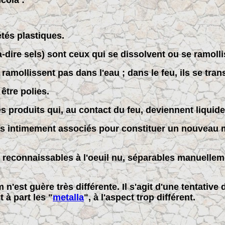
cola :
étés plastiques.
à-dire sels) sont ceux qui se dissolvent ou se ramolli
 ramollissent pas dans l'eau ; dans le feu, ils se tra
être polies.
 produits qui, au contact du feu, deviennent liquides
ps intimement associés pour constituer un nouveau ma
 reconnaissables à l'oeuil nu, séparables manuelleme
m n'est guère très différente. Il s'agit d'une tentati
 à part les "
metalla
", à l'aspect trop différent.