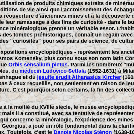
tilisation de produits chimiques extraits de minéra
onditions de vie ainsi que l'accroissement des éch
la réouverture d'anciennes mines et à la découverte 
de leur ramassage à des fins de curiosité - dans le bu
ience minéralogique prenne un véritable essor. L'hab
s des tombes préhistoriques, connaît un regain avec 
es "curiosités" pour ses pairs de science, de culture
 expositions encyclopédiques - représentent les ancê
 Amos Komensky, plus connu sous son nom latin Com
que
Orbis sensalium pietus
. Parmi les nombreux "m
ples, du
médecin Ludovico Settala
(1552-1631) à Mil
penhague et du
jésuite érudit Athanasius Kircher
(160
as à ceux recueillis, non seulement en raison de leu
ature. C'est pourquoi selon certains, la fin des colle
e à la moitié du XVIIIe siècle, le musée encyclopédi
 mais il a constitué, avec sa tentative de représenter
e qui concerne la minéralogie, l'expérience des mine
 Georgius, a joué un rôle fondamental dans la clarif
. Toutefois, c'est le
Danois Nicolas Sténon
(1638-16