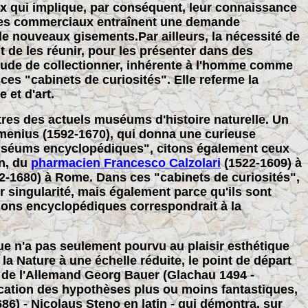
ux qui implique, par conséquent, leur connaissance
anges commerciaux entraînent une demande
de nouveaux gisements.Par ailleurs, la nécessité de
t de les réunir, pour les présenter dans des
itude de collectionner, inhérente à l'homme comme
ces "cabinets de curiosités". Elle referme la
 et d'art.
tres des actuels muséums d'histoire naturelle. Un
enius (1592-1670), qui donna une curieuse
uséums encyclopédiques", citons également ceux
an, du
pharmacien Francesco Calzolari
(1522-1609) à
2-1680) à Rome. Dans ces "cabinets de curiosités",
r singularité, mais également parce qu'ils sont
ctions encyclopédiques correspondrait à la
que n'a pas seulement pourvu au plaisir esthétique
 la Nature à une échelle réduite, le point de départ
s de l'Allemand Georg Bauer (Glachau 1494 -
ication des hypothèses plus ou moins fantastiques,
86) - Nicolaus Steno en latin - qui démontra, sur