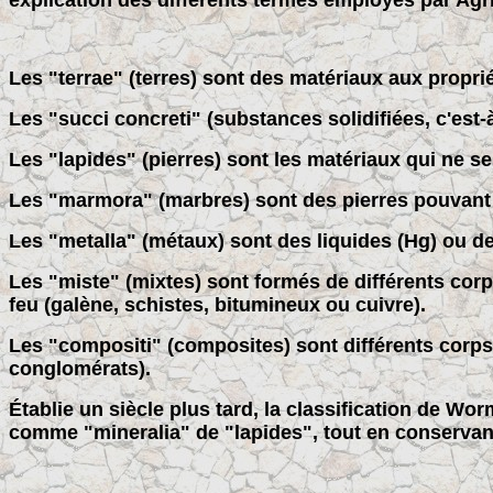
explication des différents termes employés par Agri
Les "terrae" (terres) sont des matériaux aux propri
Les "succi concreti" (substances solidifiées, c'est-
Les "lapides" (pierres) sont les matériaux qui ne se
Les "marmora" (marbres) sont des pierres pouvant 
Les "metalla" (métaux) sont des liquides (Hg) ou des
Les "miste" (mixtes) sont formés de différents cor
feu (galène, schistes, bitumineux ou cuivre).
Les "compositi" (composites) sont différents corps
conglomérats).
Établie un siècle plus tard, la classification de Wor
comme "mineralia" de "lapides", tout en conservant