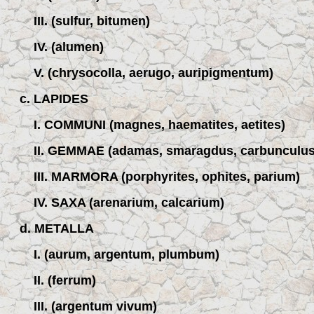
III. (sulfur, bitumen)
IV. (alumen)
V. (chrysocolla, aerugo, auripigmentum)
c. LAPIDES
I. COMMUNI (magnes, haematites, aetites)
II. GEMMAE (adamas, smaragdus, carbunculus
III. MARMORA (porphyrites, ophites, parium)
IV. SAXA (arenarium, calcarium)
d. METALLA
I. (aurum, argentum, plumbum)
II. (ferrum)
III. (argentum vivum)