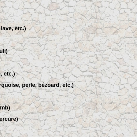
lave, etc.)
li)
 etc.)
quoise, perle, bézoard, etc.)
omb)
ercure)