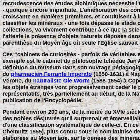
recrudescence des études alchimiques nécessite l'u
- quoique encore imparfaite. L'amélioration des c
croissante en matières premières, et conduisent à 
classifier les minéraux - une fois dépassé le stade 
collections, va vivement contribuer à ce que la sc
l'atteste la présence d'objets naturels déposés dan
parenthèse du Moyen âge où seule l'Église sauvait d
Ces "cabinets de curiosités - parfois de véritables
exemple est le cabinet du philosophe tchèque Jan
définition du muséum dans son ouvrage pédagogi
du
pharmacien Ferrante Imperato
(1550-1631) à Na
Vérone, du
naturaliste Ole Worm
(1588-1654) à Co
les objets étranges vont progressivement céder le p
représentatifs, très partiellement au début, de la N
publication de l'Encyclopédie.
Pendant environ 200 ans, de la moitié du XVIe siècl
des nobles dés¦uvrés qu'il surprenait et émerveillait
d'une classification systématique de celle-ci. En c
Chemnitz 1555), plus connu sous le nom latinisé de
élaborées au Moyen âge, sur le genèse des minéraux