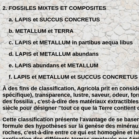
2. FOSSILES MIXTES ET COMPOSITES
a. LAPIS et SUCCUS CONCRETUS
b. METALLUM et TERRA
c. LAPIS et METALLUM in partibus aequa libus
d. LAPIS et METALLUM abundans
e. LAPIS abundans et METALLUM
f. LAPIS et METALLUM et SUCCUS CONCRETUS
À des fins de classification, Agricola prit en consi
spécifique), transparence, lustre, saveur, odeur, form
des fossilia , c'est-à-dire des matériaux extractible
siècle pour désigner "tout ce que la Terre contient d
Cette classification présente l'avantage de se baser
formule des hypothèses sur la genèse des minéraux e
roches, c'est-à-dire entre ce qui est homogène et 