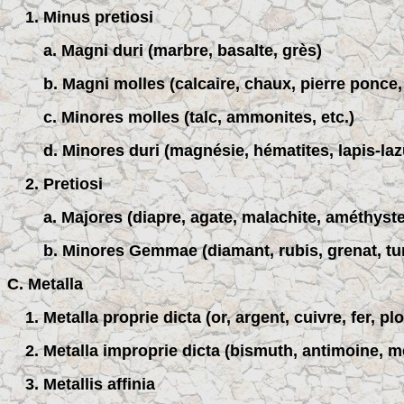
1. Minus pretiosi
a. Magni duri (marbre, basalte, grès)
b. Magni molles (calcaire, chaux, pierre ponce, 
c. Minores molles (talc, ammonites, etc.)
d. Minores duri (magnésie, hématites, lapis-lazu
2. Pretiosi
a. Majores (diapre, agate, malachite, améthyste,
b. Minores Gemmae (diamant, rubis, grenat, tur
C. Metalla
1. Metalla proprie dicta (or, argent, cuivre, fer, pl
2. Metalla improprie dicta (bismuth, antimoine, m
3. Metallis affinia