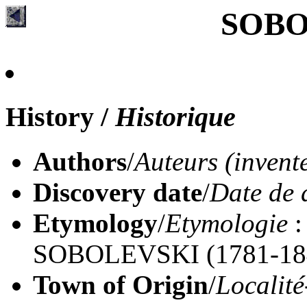
SOBO
History
/
Historique
Authors
/
Auteurs (invent
Discovery date
/
Date de 
Etymology
/
Etymologie
:
SOBOLEVSKI (1781-1841 
Town of Origin
/
Localité