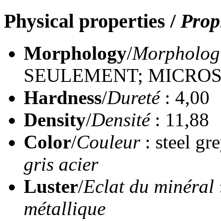
Physical properties
/
Prop
Morphology
/
Morpholog
SEULEMENT; MICRO
Hardness
/
Dureté
: 4,00
Density
/
Densité
: 11,88
Color
/
Couleur
: steel gr
gris acier
Luster
/
Eclat du minéral
métallique