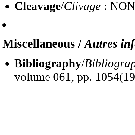
Cleavage
/
Clivage
: NO
Miscellaneous
/
Autres in
Bibliography
/
Bibliogra
volume 061, pp. 1054(1