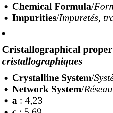
Chemical Formula
/
Form
Impurities
/
Impuretés, tr
Cristallographical proper
cristallographiques
Crystalline System
/
Syst
Network System
/
Réseau
a
: 4,23
c
: 5,69