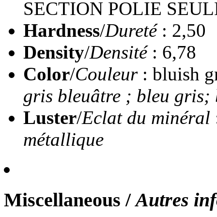
SECTION POLIE SEU
Hardness
/
Dureté
: 2,50
Density
/
Densité
: 6,78
Color
/
Couleur
: bluish g
gris bleuâtre ; bleu gris;
Luster
/
Eclat du minéral
métallique
Miscellaneous
/
Autres in