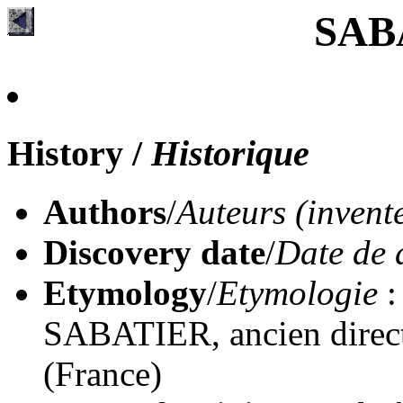
SAB
History
/
Historique
Authors
/
Auteurs (invent
Discovery date
/
Date de 
Etymology
/
Etymologie
:
SABATIER, ancien direct
(France)