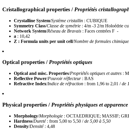
Cristallographical properties
/
Propriétés cristallograp
Crystalline System
/
Système cristallin
: CUBIQUE
Symmetry Class
/
Classe de symétrie
: 4/m -3 2/m Holoédrie c
Network System
/
Réseau de Bravais
: Faces centrées F -
a
: 10,42
Z : Formula units per unit cell
/
Nombre de formules chimiques 
Optical properties
/
Propriétés optiques
Optical and misc. Properties
/
Propriétés optiques et autres
: M
Reflective Power
/
Pouvoir réflecteur
: BAS
Refractive Index
/
Indice de réfraction
: from 1,96 to 2,01 /
de 
Physical properties
/
Propriétés physiques et apparence
Morphology
/
Morphologie
: OCTAEDRIQUE; MASSIF; GR
Hardness
/
Dureté
: from 5,00 to 5,50 /
de 5,00 à 5,50
Density
/
Densité
: 4,48