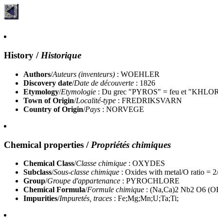
History
/
Historique
Authors
/
Auteurs (inventeurs)
: WOEHLER
Discovery date
/
Date de découverte
: 1826
Etymology
/
Etymologie
: Du grec "PYROS" = feu et "KHLOROS"
Town of Origin
/
Localité-type
: FREDRIKSVARN
Country of Origin
/
Pays
: NORVEGE
Chemical properties
/
Propriétés chimiques
Chemical Class
/
Classe chimique
: OXYDES
Subclass
/
Sous-classe chimique
: Oxides with metal/O ratio = 2
Group
/
Groupe d'appartenance
: PYROCHLORE
Chemical Formula
/
Formule chimique
: (Na,Ca)2 Nb2 O6 (O
Impurities
/
Impuretés, traces
: Fe;Mg;Mn;U;Ta;Ti;