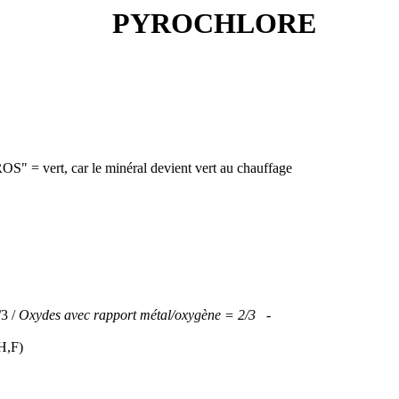
PYROCHLORE
 = vert, car le minéral devient vert au chauffage
/3 /
Oxydes avec rapport métal/oxygène = 2/3 -
H,F)