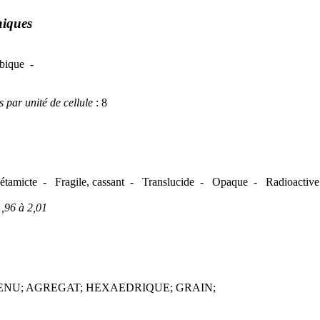
hiques
ubique -
par unité de cellule
: 8
étamicte - Fragile, cassant - Translucide - Opaque - Radioactive
1,96 à 2,01
ENU; AGREGAT; HEXAEDRIQUE; GRAIN;