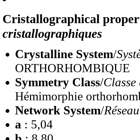
Cristallographical proper
cristallographiques
Crystalline System
/
Syst
ORTHORHOMBIQUE
Symmetry Class
/
Classe 
Hémimorphie orthorho
Network System
/
Réseau
a
: 5,04
b
: 8,80