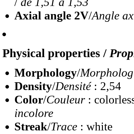
/
de 1,51 à 1,53
Axial angle 2V
/
Angle ax
Physical properties
/
Prop
Morphology
/
Morpholog
Density
/
Densité
: 2,54
Color
/
Couleur
: colorles
incolore
Streak
/
Trace
: white