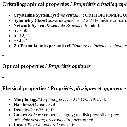
Cristallographical properties
/
Propriétés cristallograp
Crystalline System
/
Système cristallin
: ORTHORHOMBIQU
Symmetry Class
/
Classe de symétrie
: 2 2 2 Hémiédrie ortho
Network System
/
Réseau de Bravais
: Primitif P -
a
: 7,50
b
: 12,55
c
: 4,87
Z : Formula units per unit cell
/
Nombre de formules chimiques 
Optical properties
/
Propriétés optiques
Physical properties
/
Propriétés physiques et apparence
Morphology
/
Morphologie
: ALLONGE; APLATI;
Hardness
/
Dureté
: 3,50
Density
/
Densité
: 6,07
Color
/
Couleur
: orange pale grey; reddish grey; silver grey
gris clair orange; gris rougeâtre; gris argent
Luster
/
Eclat du minéral
: metallic