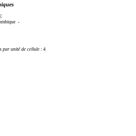
hiques
E
rhombique -
par unité de cellule
: 4