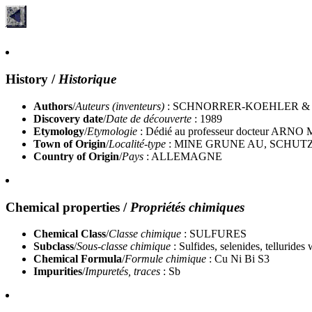
History
/
Historique
Authors
/
Auteurs (inventeurs)
: SCHNORRER-KOEHLER & 
Discovery date
/
Date de découverte
: 1989
Etymology
/
Etymologie
: Dédié au professeur docteur ARN
Town of Origin
/
Localité-type
: MINE GRUNE AU, SCHUT
Country of Origin
/
Pays
: ALLEMAGNE
Chemical properties
/
Propriétés chimiques
Chemical Class
/
Classe chimique
: SULFURES
Subclass
/
Sous-classe chimique
: Sulfides, selenides, tellurides
Chemical Formula
/
Formule chimique
: Cu Ni Bi S3
Impurities
/
Impuretés, traces
: Sb