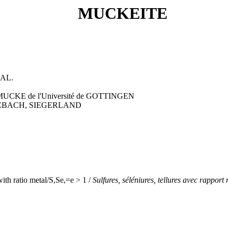
MUCKEITE
AL.
O MUCKE de l'Université de GOTTINGEN
ZBACH, SIEGERLAND
 with ratio metal/S,Se,=e > 1 /
Sulfures, séléniures, tellures avec rappor