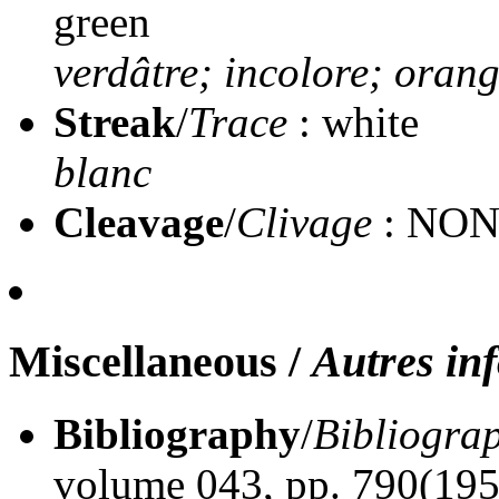
green
verdâtre; incolore; orang
Streak
/
Trace
: white
blanc
Cleavage
/
Clivage
: NO
Miscellaneous
/
Autres in
Bibliography
/
Bibliogra
volume 043, pp. 790(195