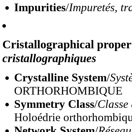
Impurities
/
Impuretés, tr
Cristallographical proper
cristallographiques
Crystalline System
/
Syst
ORTHORHOMBIQUE
Symmetry Class
/
Classe 
Holoédrie orthorhombi
Network System
/
Réseau