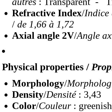
autres
: Transparent - T
Refractive Index
/
Indice 
/
de 1,66 à 1,72
Axial angle 2V
/
Angle ax
Physical properties
/
Prop
Morphology
/
Morpholog
Density
/
Densité
: 3,43
Color
/
Couleur
: greenish