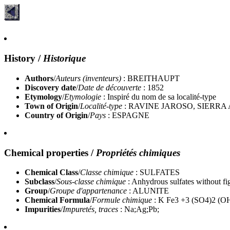
History
/
Historique
Authors
/
Auteurs (inventeurs)
: BREITHAUPT
Discovery date
/
Date de découverte
: 1852
Etymology
/
Etymologie
: Inspiré du nom de sa localité-type
Town of Origin
/
Localité-type
: RAVINE JAROSO, SIERR
Country of Origin
/
Pays
: ESPAGNE
Chemical properties
/
Propriétés chimiques
Chemical Class
/
Classe chimique
: SULFATES
Subclass
/
Sous-classe chimique
: Anhydrous sulfates without fi
Group
/
Groupe d'appartenance
: ALUNITE
Chemical Formula
/
Formule chimique
: K Fe3 +3 (SO4)2 (O
Impurities
/
Impuretés, traces
: Na;Ag;Pb;