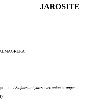
JAROSITE
A ALMAGRERA
gn anion /
Sulfates anhydres avec anion étranger -
H)6