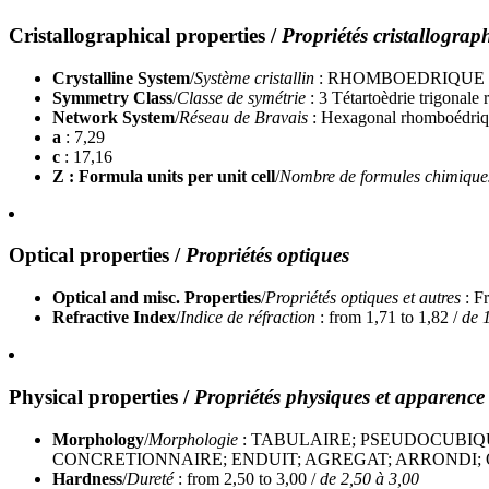
Cristallographical properties
/
Propriétés cristallograp
Crystalline System
/
Système cristallin
: RHOMBOEDRIQUE
Symmetry Class
/
Classe de symétrie
: 3 Tétartoèdrie trigonal
Network System
/
Réseau de Bravais
: Hexagonal rhomboédri
a
: 7,29
c
: 17,16
Z : Formula units per unit cell
/
Nombre de formules chimiques 
Optical properties
/
Propriétés optiques
Optical and misc. Properties
/
Propriétés optiques et autres
: F
Refractive Index
/
Indice de réfraction
: from 1,71 to 1,82 /
de 
Physical properties
/
Propriétés physiques et apparence
Morphology
/
Morphologie
: TABULAIRE; PSEUDOCUBIQ
CONCRETIONNAIRE; ENDUIT; AGREGAT; ARRONDI;
Hardness
/
Dureté
: from 2,50 to 3,00 /
de 2,50 à 3,00