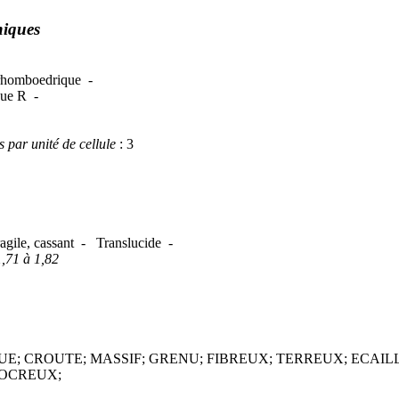
hiques
e rhomboedrique -
que R -
par unité de cellule
: 3
ragile, cassant - Translucide -
1,71 à 1,82
UE; CROUTE; MASSIF; GRENU; FIBREUX; TERREUX; ECAI
 OCREUX;