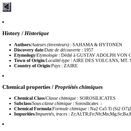
History
/
Historique
Authors
/
Auteurs (inventeurs)
: SAHAMA & HYTONEN
Discovery date
/
Date de découverte
: 1957
Etymology
/
Etymologie
: Dédié à GUSTAV ADOLPH VON GOTZ
Town of Origin
/
Localité-type
: AIRE DES VOLCANS, MT.
Country of Origin
/
Pays
: ZAIRE
Chemical properties
/
Propriétés chimiques
Chemical Class
/
Classe chimique
: SOROSILICATES
Subclass
/
Sous-classe chimique
: Sorosilicates -
Chemical Formula
/
Formule chimique
: Na2 Ca5 Ti (Si2 O7)
Impurities
/
Impuretés, traces
: Zr;Al;TR;Fe;Nb;Mn;Mg;Sr;Ba;K