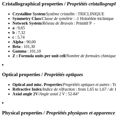
Cristallographical properties
/
Propriétés cristallograp
Crystalline System
/
Système cristallin
: TRICLINIQUE
Symmetry Class
/
Classe de symétrie
: -1 Holoédrie triclinique
Network System
/
Réseau de Bravais
: Primitif P -
a
: 9,65
b
: 7,32
c
: 5,74
Alpha
: 90,00
Beta
: 101,30
Gamma
: 101,10
Z : Formula units per unit cell
/
Nombre de formules chimiques 
Optical properties
/
Propriétés optiques
Optical and misc. Properties
/
Propriétés optiques et autres
: T
Refractive Index
/
Indice de réfraction
: from 1,65 to 1,67 /
de 
Axial angle 2V
/
Angle axial 2 V
: 52-84°
Physical properties
/
Propriétés physiques et apparence