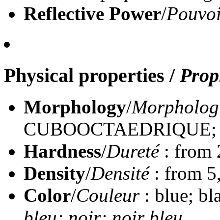
Reflective Power
/
Pouvoi
Physical properties
/
Prop
Morphology
/
Morpholog
CUBOOCTAEDRIQUE;
Hardness
/
Dureté
: from 
Density
/
Densité
: from 5
Color
/
Couleur
: blue; bl
bleu; noir; noir bleu