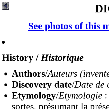
DI
See photos of this 
History
/
Historique
Authors
/
Auteurs (invent
Discovery date
/
Date de 
Etymology
/
Etymologie
:
sortes, présumant la prés