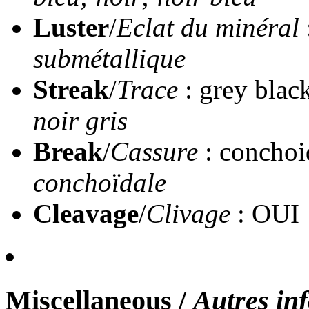
Luster
/
Eclat du minéral
submétallique
Streak
/
Trace
: grey blac
noir gris
Break
/
Cassure
: conchoi
conchoïdale
Cleavage
/
Clivage
: OUI
Miscellaneous
/
Autres in