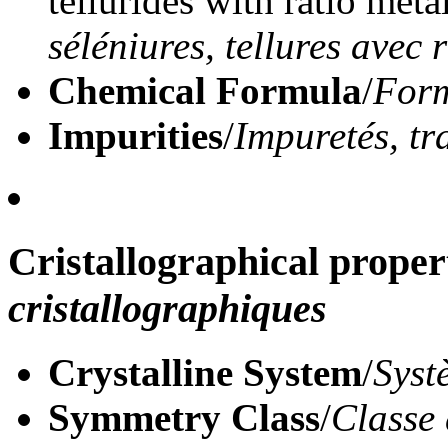
tellurides with ratio meta
séléniures, tellures avec
Chemical Formula
/
Form
Impurities
/
Impuretés, tr
Cristallographical proper
cristallographiques
Crystalline System
/
Syst
Symmetry Class
/
Classe 