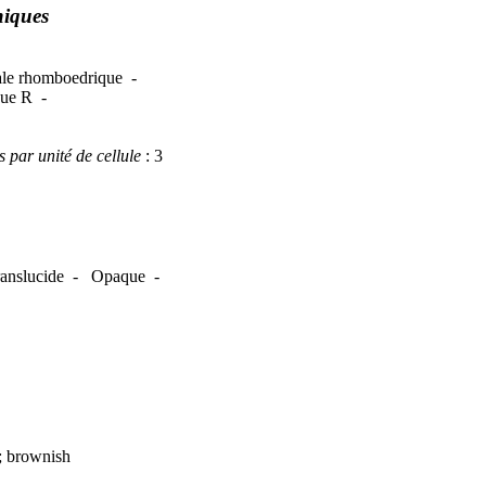
hiques
nale rhomboedrique -
que R -
par unité de cellule
: 3
ranslucide - Opaque -
h; brownish