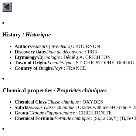
History
/
Historique
Authors
/
Auteurs (inventeurs)
: BOURNON
Discovery date
/
Date de découverte
: 1813
Etymology
/
Etymologie
: Dédié ą A. CRICHTON
Town of Origin
/
Localité-type
: ST. CHRISTOPHE, BOURG 
Country of Origin
/
Pays
: FRANCE
Chemical properties
/
Propriétés chimiques
Chemical Class
/
Classe chimique
: OXYDES
Subclass
/
Sous-classe chimique
: Oxides with metal/O ratio = 2
Group
/
Groupe d'appartenance
: CRICHTONITE
Chemical Formula
/
Formule chimique
: (Sr,La,Ce,Y) (Ti,Fe