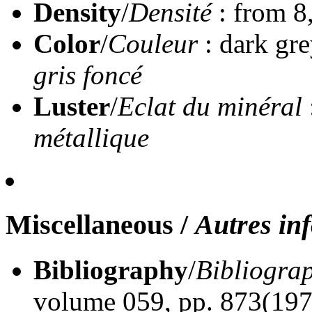
Density
/
Densité
: from 8
Color
/
Couleur
: dark gr
gris foncé
Luster
/
Eclat du minéral
métallique
Miscellaneous
/
Autres in
Bibliography
/
Bibliogra
volume 059, pp. 873(197