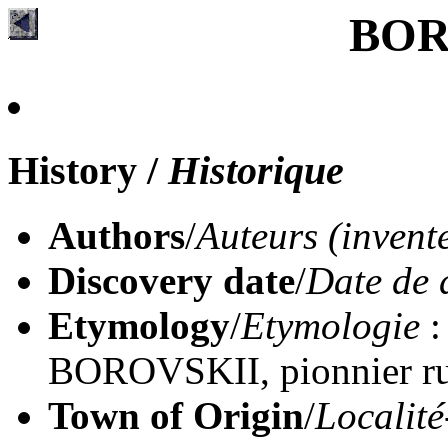
BOR
History
/
Historique
Authors
/
Auteurs (invent
Discovery date
/
Date de 
Etymology
/
Etymologie
:
BOROVSKII, pionnier rus
Town of Origin
/
Localité