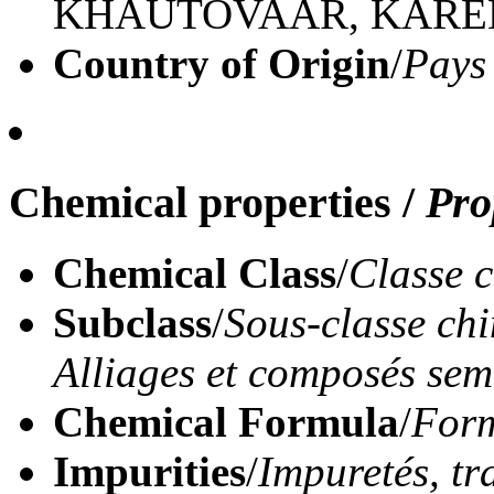
KHAUTOVAAR, KARE
Country of Origin
/
Pays
Chemical properties
/
Pro
Chemical Class
/
Classe 
Subclass
/
Sous-classe ch
Alliages et composés se
Chemical Formula
/
Form
Impurities
/
Impuretés, tr