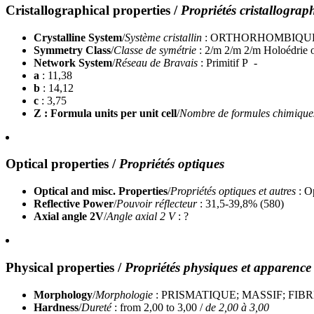
Cristallographical properties
/
Propriétés cristallograp
Crystalline System
/
Système cristallin
: ORTHORHOMBIQU
Symmetry Class
/
Classe de symétrie
: 2/m 2/m 2/m Holoédrie
Network System
/
Réseau de Bravais
: Primitif P -
a
: 11,38
b
: 14,12
c
: 3,75
Z : Formula units per unit cell
/
Nombre de formules chimiques 
Optical properties
/
Propriétés optiques
Optical and misc. Properties
/
Propriétés optiques et autres
: O
Reflective Power
/
Pouvoir réflecteur
: 31,5-39,8% (580)
Axial angle 2V
/
Angle axial 2 V
: ?
Physical properties
/
Propriétés physiques et apparence
Morphology
/
Morphologie
: PRISMATIQUE; MASSIF; FI
Hardness
/
Dureté
: from 2,00 to 3,00 /
de 2,00 à 3,00