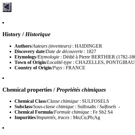
History
/
Historique
Authors
/
Auteurs (inventeurs)
: HAIDINGER
Discovery date
/
Date de découverte
: 1827
Etymology
/
Etymologie
: Dédié à Pierre BERTHIER (1782-1861 )
Town of Origin
/
Localité-type
: CHAZELLES, PONTGIBAU
Country of Origin
/
Pays
: FRANCE
Chemical properties
/
Propriétés chimiques
Chemical Class
/
Classe chimique
: SULFOSELS
Subclass
/
Sous-classe chimique
: Sulfosalts /
Sulfosels -
Chemical Formula
/
Formule chimique
: Fe Sb2 S4
Impurities
/
Impuretés, traces
: Mn;Cu;Pb;Ag