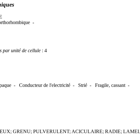
hiques
E
 orthorhombique -
par unité de cellule
: 4
paque - Conducteur de l'electricité - Strié - Fragile, cassant -
BREUX; GRENU; PULVERULENT; ACICULAIRE; RADIE; LAM