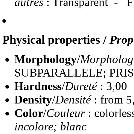
autres
: Transparent - F
Physical properties
/
Prop
Morphology
/
Morpholog
SUBPARALLELE; PRI
Hardness
/
Dureté
: 3,00
Density
/
Densité
: from 5
Color
/
Couleur
: colorles
incolore; blanc