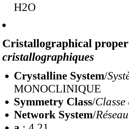
H2O
Cristallographical proper
cristallographiques
Crystalline System
/
Syst
MONOCLINIQUE
Symmetry Class
/
Classe 
Network System
/
Réseau
a
: 4,21