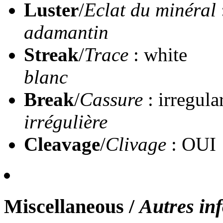
Luster
/
Eclat du minéral
adamantin
Streak
/
Trace
: white
blanc
Break
/
Cassure
: irregula
irrégulière
Cleavage
/
Clivage
: OUI
Miscellaneous
/
Autres in