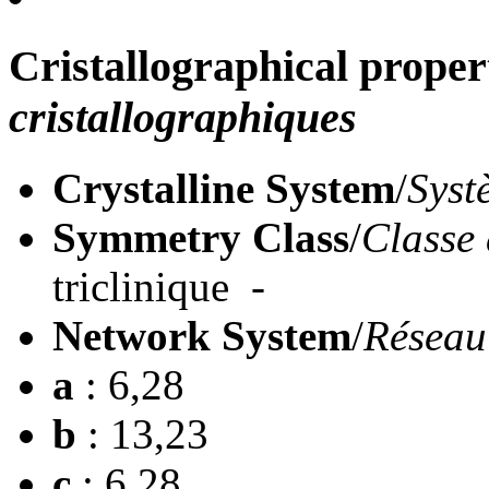
Cristallographical proper
cristallographiques
Crystalline System
/
Syst
Symmetry Class
/
Classe 
triclinique -
Network System
/
Réseau
a
: 6,28
b
: 13,23
c
: 6,28