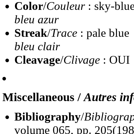
Color
/
Couleur
: sky-blu
bleu azur
Streak
/
Trace
: pale blue
bleu clair
Cleavage
/
Clivage
: OUI
Miscellaneous
/
Autres in
Bibliography
/
Bibliogra
volume 065, pp. 205(198