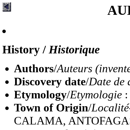
AU
History
/
Historique
Authors
/
Auteurs (invent
Discovery date
/
Date de 
Etymology
/
Etymologie
:
Town of Origin
/
Localité
CALAMA, ANTOFAGA