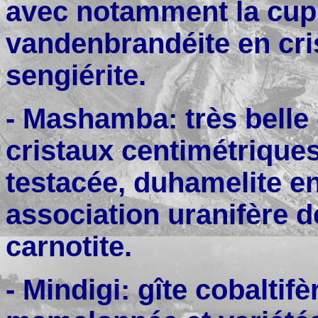
avec notamment la cupr
vandenbrandéite en cris
sengiérite.
- Mashamba: très belle
cristaux centimétrique
testacée, duhamelite en
association uranifère d
carnotite.
- Mindigi: gîte cobaltif