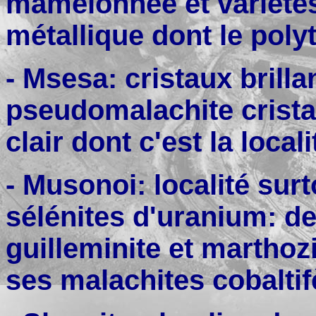
mamelonnée et variétés 
métallique dont le poly
- Msesa: cristaux brilla
pseudomalachite cristall
clair dont c'est la locali
- Musonoi: localité sur
sélénites d'uranium: d
guilleminite et martho
ses malachites cobaltif