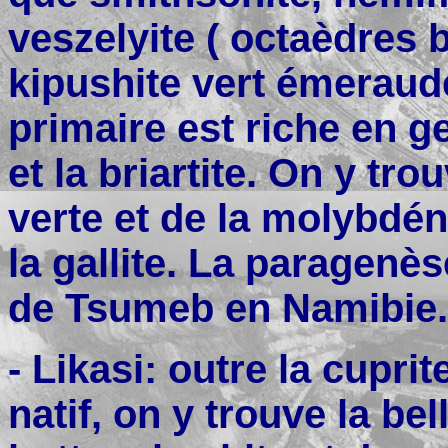
veszelyite ( octaèdres bl
kipushite vert émeraud
primaire est riche en g
et la briartite. On y tro
verte et de la molybdén
la gallite. La paragenès
de Tsumeb en Namibie.
- Likasi: outre la cupr
natif, on y trouve la be