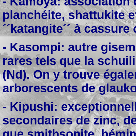
- Kamoya: association d
planchéite, shattukite 
´´katangite´´ à cassure
- Kasompi: autre gisem
rares tels que la schuili
(Nd). On y trouve égal
arborescents de glauko
- Kipushi: exceptionne
secondaires de zinc, de
que smithsonite, hémimo