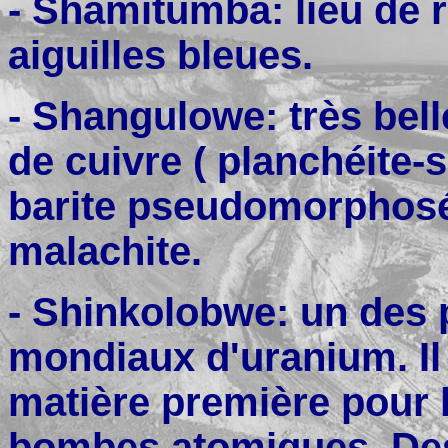
- Shamitumba: lieu de ré
aiguilles bleues.
- Shangulowe: très bell
de cuivre ( planchéite-
barite pseudomorphosée
malachite.
- Shinkolobwe: un des 
mondiaux d'uranium. Il
matière première pour 
bombes atomiques. Des