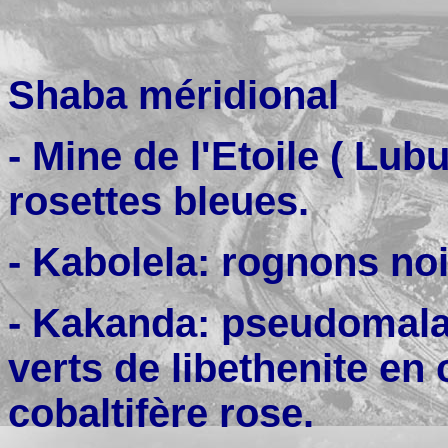
Shaba méridional
- Mine de l'Etoile ( Lub
rosettes bleues.
- Kabolela: rognons noi
- Kakanda: pseudomala
verts de libethenite en 
cobaltifère rose.