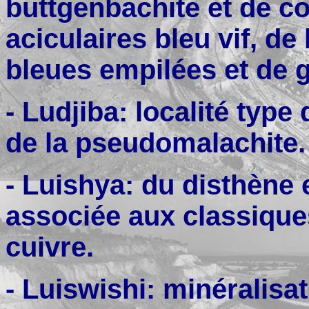
buttgenbachite et de co
aciculaires bleu vif, de
bleues empilées et de g
- Ludjiba: localité type
de la pseudomalachite.
- Luishya: du disthène 
associée aux classiqu
cuivre.
- Luiswishi: minéralisa