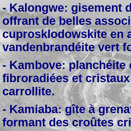
- Kalongwe: gisement d
offrant de belles assoc
cuprosklodowskite en ai
vandenbrandéite vert fo
- Kambove: planchéite 
fibroradiées et cristau
carrollite.
- Kamiaba: gîte à gren
formant des croûtes cri