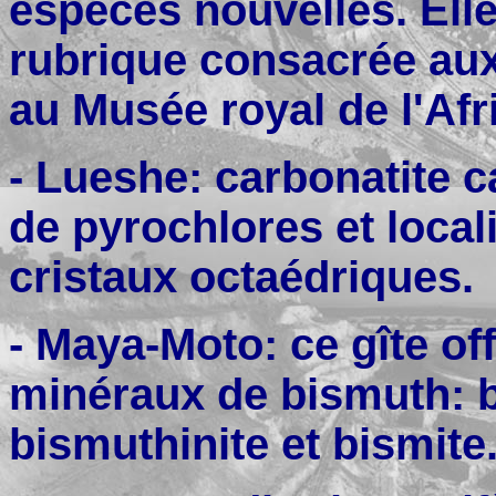
espèces nouvelles. Elle
rubrique consacrée au
au Musée royal de l'Afr
- Lueshe: carbonatite c
de pyrochlores et locali
cristaux octaédriques.
- Maya-Moto: ce gîte of
minéraux de bismuth: bi
bismuthinite et bismite