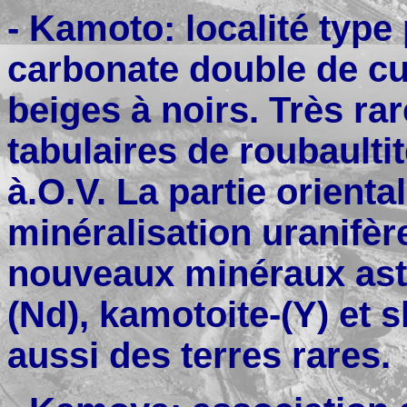
- Kamoto: localité type 
carbonate double de cu
beiges à noirs. Très ra
tabulaires de roubaultit
à.O.V. La partie orient
minéralisation uranifèr
nouveaux minéraux astr
(Nd), kamotoite-(Y) et 
aussi des terres rares.