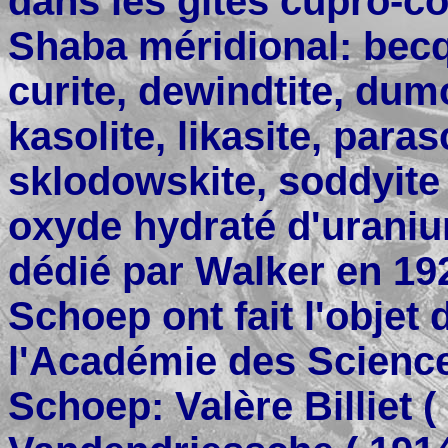
dans les gîtes cupro-co
Shaba méridional: becq
curite, dewindtite, dumon
kasolite, likasite, para
sklodowskite, soddyite
oxyde hydraté d'uranium
dédié par Walker en 192
Schoep ont fait l'objet 
l'Académie des Science
Schoep: Valère Billiet (